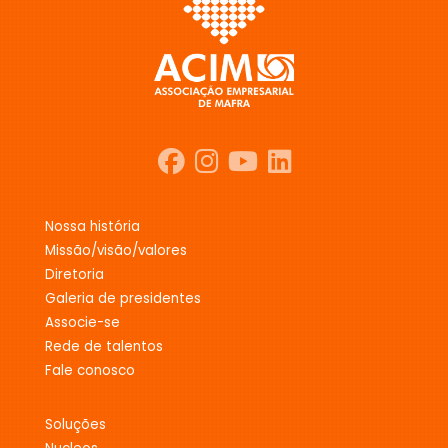
nossa história
missão/visão/valores
diretoria
galeria de presidentes
associe-se
rede de talentos
fale conosco
soluções