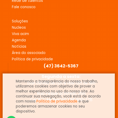
rede de talentos
fale conosco
soluções
nucleos
viva acim
agenda
notícias
área do associado
política de privacidade
(47) 3642-5367
Segunda a sexta:
Mantendo a transparência do nosso trabalho,
Das 08h00 às 12h e das 13h às 18h
utilizamos cookies com objetivo de prover a
melhor experiência no uso do nosso site. Ao
Rua Felipe Schmidt, 266
continuar sua navegação, você está de acordo
Centro, Mafra/SC | 89.300-178
com nossa
Política de privacidade
e que
poderemos armazenar cookies no seu
dispositivo.