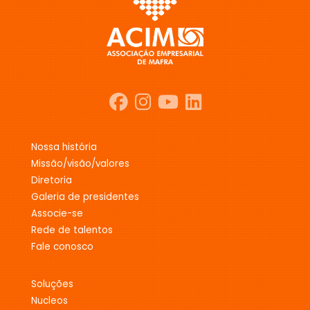
nossa história
missão/visão/valores
diretoria
galeria de presidentes
associe-se
rede de talentos
fale conosco
soluções
nucleos