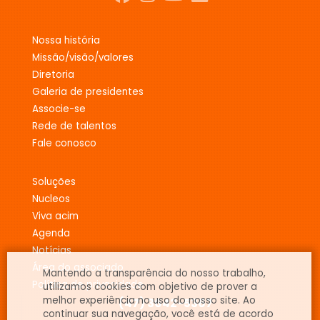
nossa história
missão/visão/valores
diretoria
galeria de presidentes
associe-se
rede de talentos
fale conosco
soluções
nucleos
viva acim
agenda
notícias
área do associado
Mantendo a transparência do nosso trabalho,
política de privacidade
utilizamos cookies com objetivo de prover a
melhor experiência no uso do nosso site. Ao
(47) 3642-5367
continuar sua navegação, você está de acordo