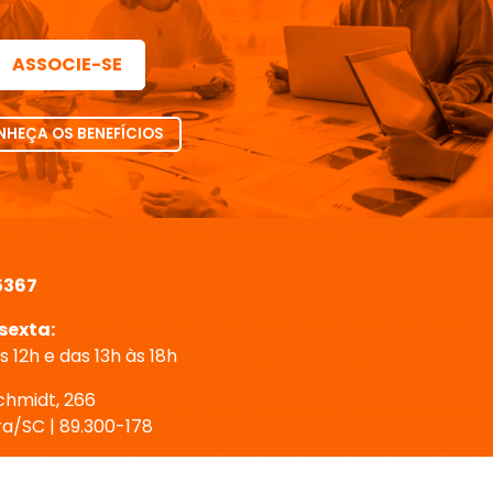
ASSOCIE-SE
HEÇA OS BENEFÍCIOS
5367
sexta:
 12h e das 13h às 18h
chmidt, 266
ra/SC | 89.300-178