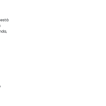
 está
a
nda,
e