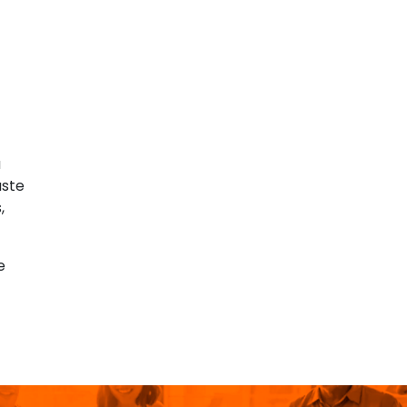
a
uste
,
e