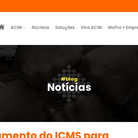
ACIM
Núcleos
Soluções
Viva ACIM
Mafra + Empr
#blog
Notícias
umento do ICMS para