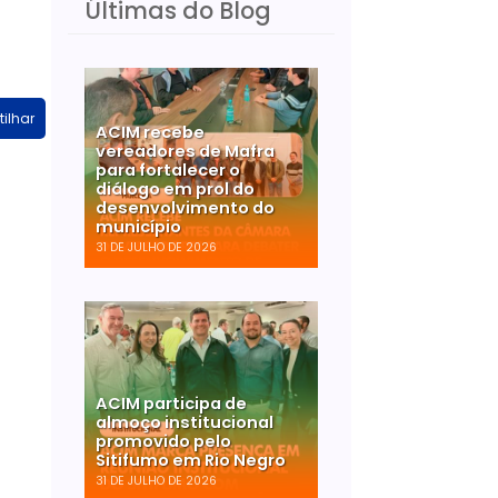
Últimas do Blog
ilhar
ACIM recebe
vereadores de Mafra
para fortalecer o
diálogo em prol do
desenvolvimento do
município
31 DE JULHO DE 2026
ACIM participa de
almoço institucional
promovido pelo
Sitifumo em Rio Negro
31 DE JULHO DE 2026