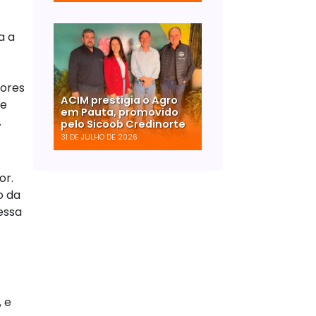
a a
tores
ACIM prestigia o Agro
de
em Pauta, promovido
.
pelo Sicoob Credinorte
31 DE JULHO DE 2026
or.
o da
essa
 e