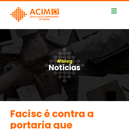
#blog
Notícias
Facisc é contra a
portaria que