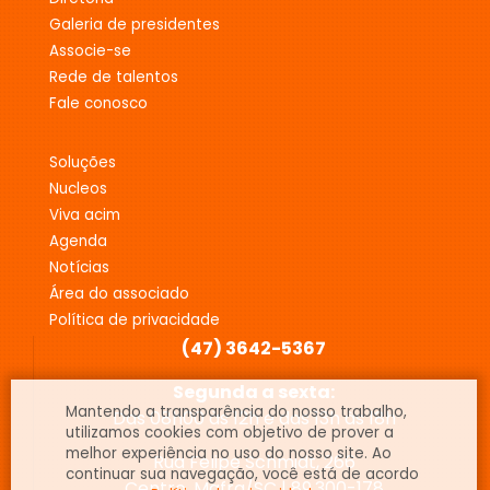
galeria de presidentes
associe-se
rede de talentos
fale conosco
soluções
nucleos
viva acim
agenda
notícias
área do associado
política de privacidade
(47) 3642-5367
Segunda a sexta:
Mantendo a transparência do nosso trabalho,
Das 08h00 às 12h e das 13h às 18h
utilizamos cookies com objetivo de prover a
melhor experiência no uso do nosso site. Ao
Rua Felipe Schmidt, 266
continuar sua navegação, você está de acordo
Centro, Mafra/SC | 89.300-178