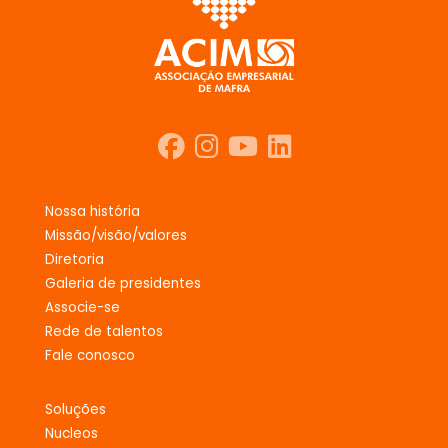
nossa história
missão/visão/valores
diretoria
galeria de presidentes
associe-se
rede de talentos
fale conosco
soluções
nucleos