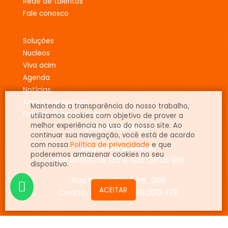
rede de talentos
fale conosco
soluções
nucleos
viva acim
agenda
notícias
área do associado
Mantendo a transparência do nosso trabalho,
política de privacidade
utilizamos cookies com objetivo de prover a
melhor experiência no uso do nosso site. Ao
(47) 3642-5367
continuar sua navegação, você está de acordo
com nossa
Política de privacidade
e que
Segunda a sexta:
poderemos armazenar cookies no seu
Das 08h00 às 12h e das 13h às 18h
dispositivo.
Rua Felipe Schmidt, 266
Centro, Mafra/SC | 89.300-178