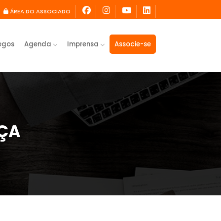
ÁREA DO ASSOCIADO
egos
Agenda
Imprensa
Associe-se
NÇA