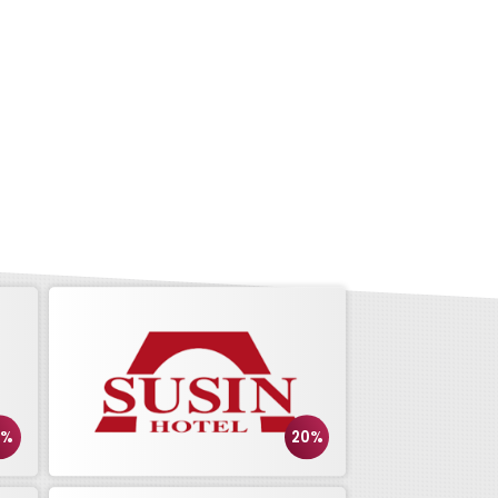
5%
20%